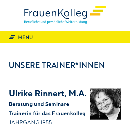
START
THEMEN
MENU
TRAINING
Offene Seminare
Inhouse Seminare
UNSERE TRAINER*INNEN
Coaching & Supervision
Vorträge
Teamentwicklung
Moderation
Ulrike Rinnert, M.A.
PROFIL
Beratung und Seminare
Leitbild
Trainerin für das Frauenkolleg
Nutzen
Arbeitsweise
JAHRGANG 1955
Referenzen