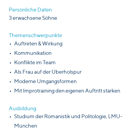
Feedback
Persönliche Daten
3 erwachsene Söhne
TEAM
Ansprechpartner*innen
Trainer*innen
Themenschwerpunkte
Auftreten & Wirkung
AKTUELL
Kommunikation
KONTAKT
Konflikte im Team
Als Frau auf der Überholspur
Moderne Umgangsformen
Mit Improtraining den eigenen Auftritt stärken
Ausbildung
Studium der Romanistik und Politologie, LMU-
München