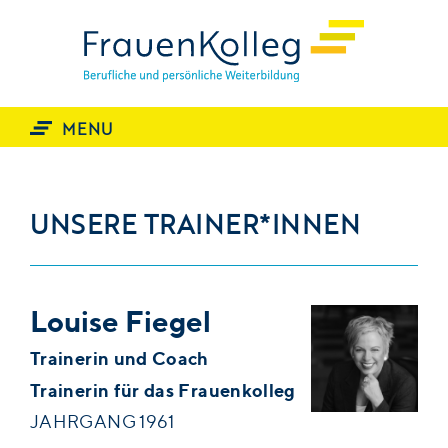
START
THEMEN
MENU
TRAINING
Offene Seminare
Inhouse Seminare
UNSERE TRAINER*INNEN
Coaching & Supervision
Vorträge
Teamentwicklung
Moderation
Louise Fiegel
PROFIL
Trainerin und Coach
Leitbild
Trainerin für das Frauenkolleg
Nutzen
Arbeitsweise
JAHRGANG 1961
Referenzen