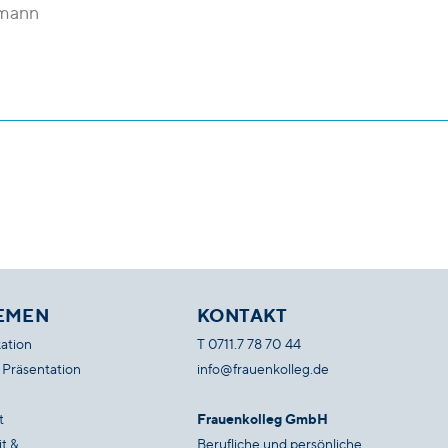
gmann
EMEN
KONTAKT
ation
T
0711.7 78 70 44
 Präsentation
info@frauenkolleg.de
t
Frauenkolleg GmbH
t &
Berufliche und persönliche