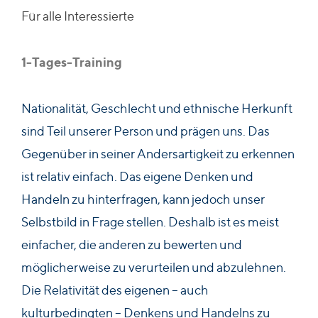
Für alle Interessierte
Feedback
TEAM
1-Tages-Training
Ansprechpartner*innen
Trainer*innen
Nationalität, Geschlecht und ethnische Herkunft
AKTUELL
sind Teil unserer Person und prägen uns. Das
KONTAKT
Gegenüber in seiner Andersartigkeit zu erkennen
ist relativ einfach. Das eigene Denken und
Handeln zu hinterfragen, kann jedoch unser
Selbstbild in Frage stellen. Deshalb ist es meist
einfacher, die anderen zu bewerten und
möglicherweise zu verurteilen und abzulehnen.
Die Relativität des eigenen – auch
kulturbedingten – Denkens und Handelns zu