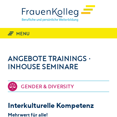
START
THEMEN
MENU
TRAINING
Offene Seminare
Inhouse Seminare
ANGEBOTE TRAININGS ·
Coaching & Supervision
INHOUSE SEMINARE
Vorträge
Teamentwicklung
Moderation
GENDER & DIVERSITY
PROFIL
Leitbild
Nutzen
Interkulturelle Kompetenz
Arbeitsweise
Mehrwert für alle!
Referenzen